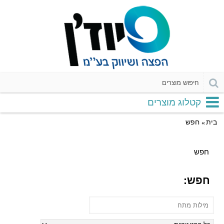
קטלוג מוצרים
בית
חפש
חפש
חפש: