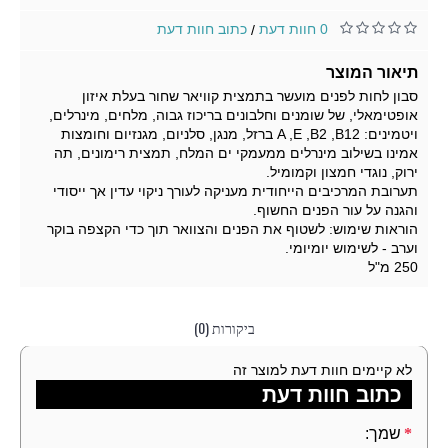
0 חוות דעת
כתוב חוות דעת
/
תיאור המוצר
סבון לחות לפנים מועשר בתמצית קוויאר שחור בעלת איזון
אופטימאלי, של שומנים וחלבונים בריכוז גבוה, מלחים, מינרלים,
ויטמינים: A ,E ,B2 ,B12 ברזל, מנגן, סלניום, מגנזיום וחומצות
אמינו בשילוב מינרלים ממעמקי ים המלח, תמצית רימונים, תה
ירוק, נוגדי חמצון וקמומיל.
תערובת המרכיבים הייחודית מעניקה לעורך ניקוי עדין אך ייסודי
והגנה על עור הפנים החשוף.
הוראות שימוש: לשטוף את הפנים והצוואר תוך כדי הקצפה בוקר
וערב - לשימוש יומיומי.
250 מ"ל
ביקורות (0)
לא קיימים חוות דעת למוצר זה
כתוב חוות דעת
שמך: