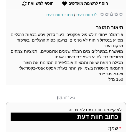
הוסף לרשימת מועדפים
הוסף להשוואה
0 חוות דעת
כתוב חוות דעת
/
תיאור המוצר
פורמולה‭ ‬ייחודית‭ ‬לטיפול‭ ‬אפקטיבי‭ ‬בעור‭ ‬סדוק‭ ‬ויבש‭ ‬בכפות‭ ‬הרגליים‭.‬
‬מרקם‭ ‬העור.
‬מרוכזות‭ ‬כדי‭ ‬לסייע‭ ‬בשמירת‭ ‬העור‭ ‬והגנתו‭.‬
מכילה‭ ‬חמאת‭ ‬שיאה‭ ‬ותמצית‭ ‬אובליפיחה‭ ‬המזינות‭ ‬את‭ ‬העור‭.‬
‬ואנטי‭-‬פטרייתי‭.‬
150 מ"ל
ביקורות (0)
לא קיימים חוות דעת למוצר זה
כתוב חוות דעת
שמך: