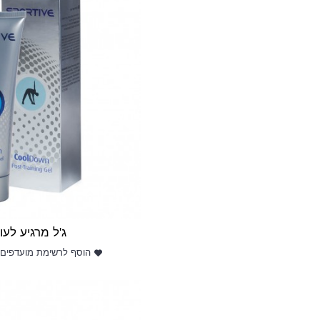
ג‭'‬ל‭ ‬מרגיע‭ ‬לעור‭ ‬הגוף
הוסף לרשימת מועדפים