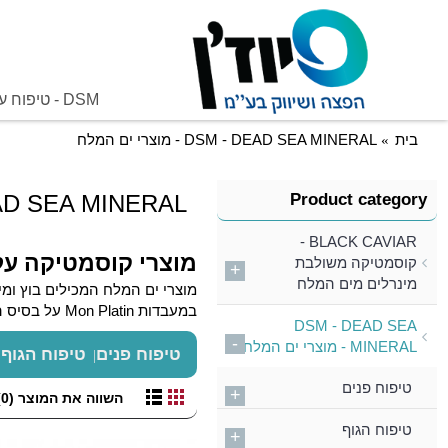
DSM - טיפוח על בסיס קוויאר שחור
בית
DSM - DEAD SEA MINERAL - מוצרי ים המלח
Product category
DSM - DEAD SEA MINERAL -
BLACK CAVIAR -
מוצרי קוסמטיקה על
קוסמטיקה משולבת
+
מינרלים מים המלח
במעבדות Mon Platin על בסיס הבוץ והמינרלים הייחודיים של ים המלח בשילוב מרכיבים מן הטבע לסיוע מקיף בטיפול ושמירה על עור הפנים, הגוף והשיער.
DSM - DEAD SEA
-
MINERAL - מוצרי ים המלח
טיפוח פנים
טיפוח הגוף
טיפוח פנים
+
השווה את המוצר (0)
טיפוח הגוף
+