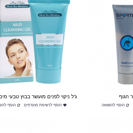
ג‭'‬ל‭ ‬ניקוי‭ ‬לפנים ‬מועשר‭ ‬בבוץ‭ ‬טבעי‭ ‬מים‭ ‬המלח
הוסף להשוואה
הוסף לרשימת מועדפים
הוסף להשו